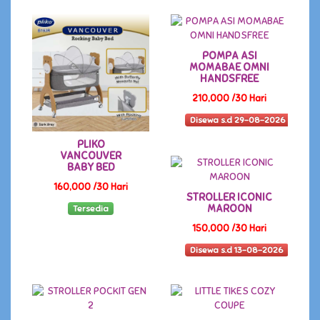
POMPA ASI
MOMABAE OMNI
HANDSFREE
210,000 /30 Hari
Disewa s.d 29-08-2026
PLIKO
VANCOUVER
BABY BED
160,000 /30 Hari
STROLLER ICONIC
MAROON
Tersedia
150,000 /30 Hari
Disewa s.d 13-08-2026