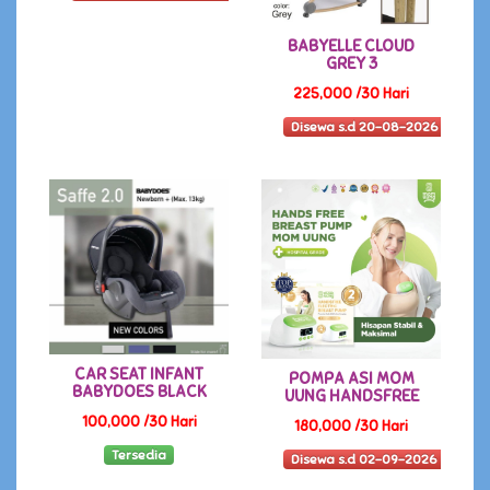
BABYELLE CLOUD
GREY 3
225,000 /30 Hari
Disewa s.d 20-08-2026
CAR SEAT INFANT
POMPA ASI MOM
BABYDOES BLACK
UUNG HANDSFREE
100,000 /30 Hari
180,000 /30 Hari
Tersedia
Disewa s.d 02-09-2026