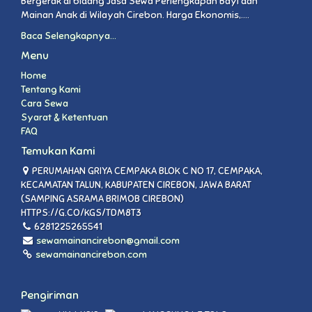
Bergerak di bidang Jasa Sewa Perlengkapan Bayi dan
Mainan Anak di Wilayah Cirebon. Harga Ekonomis,....
Baca Selengkapnya...
Menu
Home
Tentang Kami
Cara Sewa
Syarat & Ketentuan
FAQ
Temukan Kami
PERUMAHAN GRIYA CEMPAKA BLOK C NO 17, CEMPAKA,
KECAMATAN TALUN, KABUPATEN CIREBON, JAWA BARAT
(SAMPING ASRAMA BRIMOB CIREBON)
HTTPS://G.CO/KGS/TDM8T3
6281225265541
sewamainancirebon@gmail.com
sewamainancirebon.com
Pengiriman