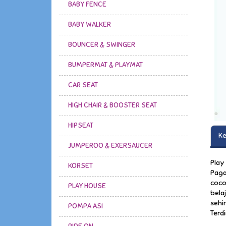
BABY FENCE
BABY WALKER
BOUNCER & SWINGER
BUMPERMAT & PLAYMAT
CAR SEAT
HIGH CHAIR & BOOSTER SEAT
HIPSEAT
Ke
JUMPEROO & EXERSAUCER
Play
KORSET
Paga
coco
PLAY HOUSE
bela
sehi
POMPA ASI
Terdi