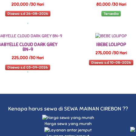
200,000 /30 Hari
80,000 /30 Hari
Disewa s.d 26-08-2026
Tersedia
BABYELLE CLOUD DARK GREY
IBEBE LOLIPOP
BN-9
275,000 /30 Hari
225,000 /30 Hari
Disewa s.d 10-08-2026
Disewa s.d 03-09-2026
Kenapa harus sewa di SEWA MAINAN CIREBON ??
Harga sewa yang murah