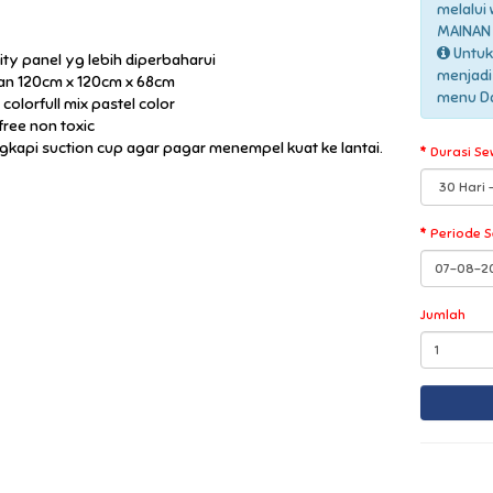
melalui
MAINAN 
Untuk
vity panel yg lebih diperbaharui
menjadi
an 120cm x 120cm x 68cm
menu Daf
colorfull mix pastel color
free non toxic
ngkapi suction cup agar pagar menempel kuat ke lantai.
Durasi Se
Periode 
Jumlah