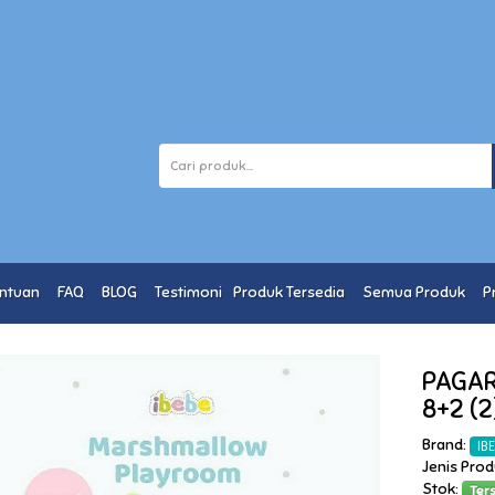
entuan
FAQ
BLOG
Testimoni
Produk Tersedia
Semua Produk
P
PAGAR
8+2 (2
Brand:
IB
Jenis Pro
Stok:
Ter