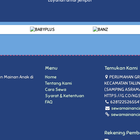
Layanan antar jemput
Menu
Temukan Kami
n Mainan Anak di
Home
PERUMAHAN GRI
Tentang Kami
KECAMATAN TALUN
Cara Sewa
(SAMPING ASRAMA
Syarat & Ketentuan
HTTPS://G.CO/KG
FAQ
628122526554
sewamainanci
sewamainanci
Rekening Pem