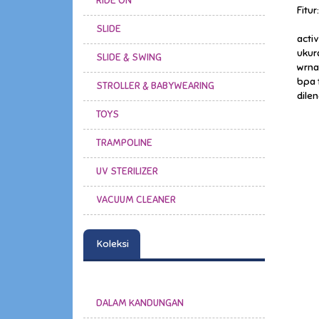
RIDE ON
Fitur:
SLIDE
acti
ukur
SLIDE & SWING
wrna 
bpa 
STROLLER & BABYWEARING
dile
TOYS
TRAMPOLINE
UV STERILIZER
VACUUM CLEANER
Koleksi
DALAM KANDUNGAN