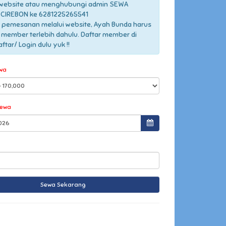
 website atau menghubungi admin SEWA
CIREBON ke 6281225265541
 pemesanan melalui website, Ayah Bunda harus
 member terlebih dahulu. Daftar member di
tar/ Login dulu yuk !!
wa
Sewa