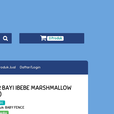
0 Produk
roduk Jual
Daftar/Login
 BAYI IBEBE MARSHMALLOW
)
EBE
duk: BABY FENCE
sedia