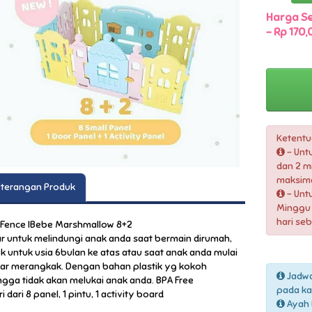
Harga Se
-
Rp 170,
Ketentu
- Unt
dan 2 m
maksima
terangan Produk
- Unt
Minggu 
hari se
 Fence IBebe Marshmallow 8+2
r untuk melindungi anak anda saat bermain dirumah,
k untuk usia 6bulan ke atas atau saat anak anda mulai
jar merangkak. Dengan bahan plastik yg kokoh
Jadwa
ngga tidak akan melukai anak anda. BPA Free
pada ka
ri dari 8 panel, 1 pintu, 1 activity board
Ayah 