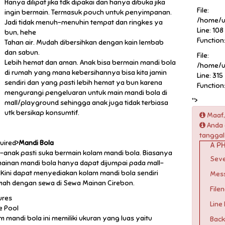
Hanya dilipat jika tdk dipakai dan hanya dibuka jika
File:
ingin bermain. Termasuk pouch untuk penyimpanan.
/home/u
Jadi tidak menuh-menuhin tempat dan ringkes ya
Line: 108
bun, hehe
Function
Tahan air. Mudah dibersihkan dengan kain lembab
dan sabun.
File:
Lebih hemat dan aman. Anak bisa bermain mandi bola
/home/u
di rumah yang mana kebersihannya bisa kita jamin
Line: 315
sendiri dan yang pasti lebih hemat ya bun karena
Function
mengurangi pengeluaran untuk main mandi bola di
">
mall/playground sehingga anak juga tidak terbiasa
utk bersikap konsumtif.
Maaf,
Anda 
tanggal
uired>
Mandi Bola
A PH
-anak pasti suka bermain kolam mandi bola. Biasanya
Seve
ainan mandi bola hanya dapat dijumpai pada mall-
. Kini dapat menyediakan kolam mandi bola sendiri
Mess
mah dengan sewa di Sewa Mainan Cirebon.
File
ures
Line
e Pool
m mandi bola ini memiliki ukuran yang luas yaitu
Back