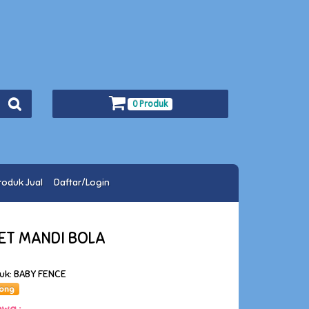
0 Produk
roduk Jual
Daftar/Login
SET MANDI BOLA
duk: BABY FENCE
ong