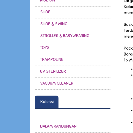
RIDE ON
Larg
Kola
SLIDE
memi
SLIDE & SWING
Baske
Terd
STROLLER & BABYWEARING
mena
TOYS
Pack
Bara
TRAMPOLINE
1 x 
UV STERILIZER
VACUUM CLEANER
Koleksi
DALAM KANDUNGAN