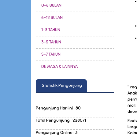
0-6 BULAN
6-12 BULAN
1-3 TAHUN
3-5 TAHUN
5-7 TAHUN
DEWASA & LAINNYA
Statistik Pengunjung
" req
Anak
perm
mall
Pengunjung Hari ini : 80
diru
Total Pengunjung : 228071
Feat
Larg
Pengunjung Online : 3
Kola