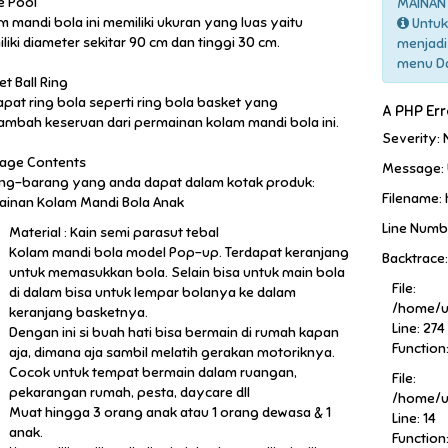
e Pool
MAINAN 
m mandi bola ini memiliki ukuran yang luas yaitu
Untuk
liki diameter sekitar 90 cm dan tinggi 30 cm.
menjadi
menu Daf
t Ball Ring
apat ring bola seperti ring bola basket yang
A PHP Er
mbah keseruan dari permainan kolam mandi bola ini.
Severity: 
age Contents
Message: 
ng-barang yang anda dapat dalam kotak produk:
Filename:
Mainan Kolam Mandi Bola Anak
Line Numb
Material : Kain semi parasut tebal
Kolam mandi bola model Pop-up. Terdapat keranjang
Backtrace:
untuk memasukkan bola. Selain bisa untuk main bola
File:
di dalam bisa untuk lempar bolanya ke dalam
/home/u
keranjang basketnya.
Line: 274
Dengan ini si buah hati bisa bermain di rumah kapan
Function
aja, dimana aja sambil melatih gerakan motoriknya.
Cocok untuk tempat bermain dalam ruangan,
File:
pekarangan rumah, pesta, daycare dll
/home/u
Muat hingga 3 orang anak atau 1 orang dewasa & 1
Line: 14
anak.
Function