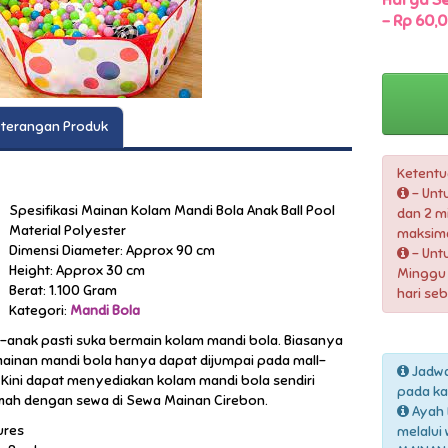
Harga Se
-
Rp 60,0
terangan Produk
Ketentu
- Unt
Spesifikasi Mainan Kolam Mandi Bola Anak Ball Pool
dan 2 m
Material Polyester
maksima
Dimensi Diameter: Approx 90 cm
- Unt
Height: Approx 30 cm
Minggu 
Berat: 1.100 Gram
hari se
Kategori:
Mandi Bola
-anak pasti suka bermain kolam mandi bola. Biasanya
ainan mandi bola hanya dapat dijumpai pada mall-
Jadwa
. Kini dapat menyediakan kolam mandi bola sendiri
pada ka
mah dengan sewa di Sewa Mainan Cirebon.
Ayah 
ures
melalui