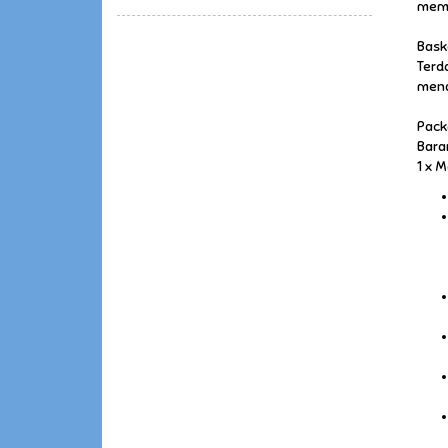
memi
Baske
Terd
mena
Pack
Bara
1 x 