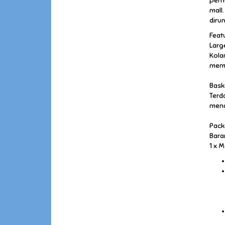
perm
mall
diru
Feat
Larg
Kola
memi
Baske
Terd
mena
Pack
Bara
1 x 