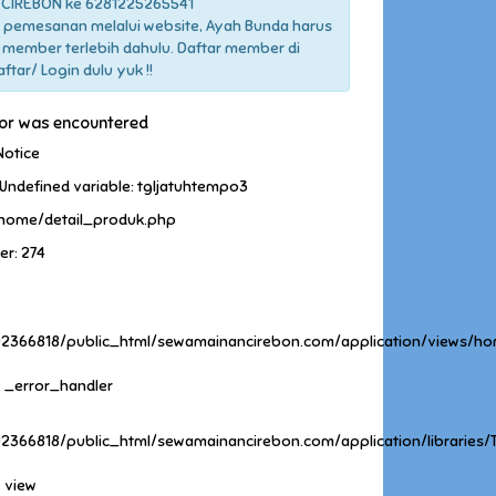
CIREBON ke 6281225265541
 pemesanan melalui website, Ayah Bunda harus
 member terlebih dahulu. Daftar member di
tar/ Login dulu yuk !!
ror was encountered
Notice
Undefined variable: tgljatuhtempo3
 home/detail_produk.php
er: 274
2366818/public_html/sewamainancirebon.com/application/views/ho
: _error_handler
2366818/public_html/sewamainancirebon.com/application/libraries
: view