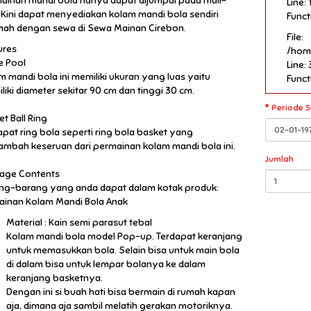
ainan mandi bola hanya dapat dijumpai pada mall-
Line: 
. Kini dapat menyediakan kolam mandi bola sendiri
Funct
mah dengan sewa di Sewa Mainan Cirebon.
File:
ures
/hom
e Pool
Line: 
m mandi bola ini memiliki ukuran yang luas yaitu
Funct
liki diameter sekitar 90 cm dan tinggi 30 cm.
Periode 
t Ball Ring
apat ring bola seperti ring bola basket yang
mbah keseruan dari permainan kolam mandi bola ini.
Jumlah
age Contents
ng-barang yang anda dapat dalam kotak produk:
Mainan Kolam Mandi Bola Anak
Material : Kain semi parasut tebal
Kolam mandi bola model Pop-up. Terdapat keranjang
untuk memasukkan bola. Selain bisa untuk main bola
di dalam bisa untuk lempar bolanya ke dalam
keranjang basketnya.
Dengan ini si buah hati bisa bermain di rumah kapan
aja, dimana aja sambil melatih gerakan motoriknya.