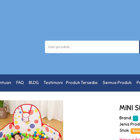
entuan
FAQ
BLOG
Testimoni
Produk Tersedia
Semua Produk
P
MINI 
Brand:
-
Jenis Pro
Stok:
Kos