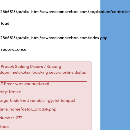
2366818/public_html/sewamainancirebon.com/application/controlle
: load
2366818/public_html/sewamainancirebon.com/index.php
: require_once
 Produk Sedang Disewa / Kosong
dapat melakukan booking secara online diatas
P Error was encountered
rity: Notice
age: Undefined variable: tgljatuhtempo3
name: home/detail_produk.php
 Number: 277
trace: