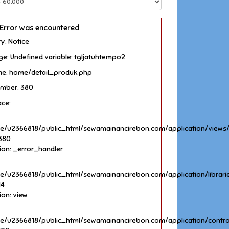
Error was encountered
y: Notice
e: Undefined variable: tgljatuhtempo2
me: home/detail_produk.php
umber: 380
ace:
e/u2366818/public_html/sewamainancirebon.com/application/views
 380
ion: _error_handler
e/u2366818/public_html/sewamainancirebon.com/application/librar
14
ion: view
e/u2366818/public_html/sewamainancirebon.com/application/contro