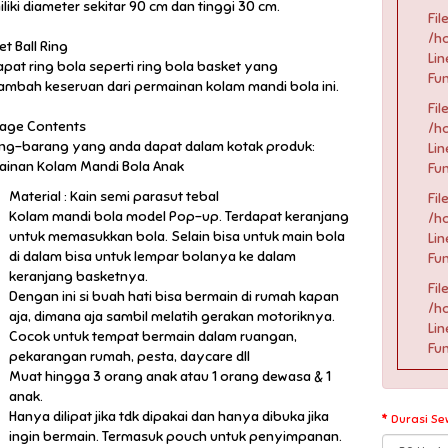
liki diameter sekitar 90 cm dan tinggi 30 cm.
File
/h
t Ball Ring
Lin
apat ring bola seperti ring bola basket yang
Fun
mbah keseruan dari permainan kolam mandi bola ini.
File
age Contents
/h
ng-barang yang anda dapat dalam kotak produk:
Lin
Mainan Kolam Mandi Bola Anak
Fun
Material : Kain semi parasut tebal
File
Kolam mandi bola model Pop-up. Terdapat keranjang
/h
untuk memasukkan bola. Selain bisa untuk main bola
Lin
di dalam bisa untuk lempar bolanya ke dalam
Fun
keranjang basketnya.
File
Dengan ini si buah hati bisa bermain di rumah kapan
/h
aja, dimana aja sambil melatih gerakan motoriknya.
Lin
Cocok untuk tempat bermain dalam ruangan,
Fun
pekarangan rumah, pesta, daycare dll
Muat hingga 3 orang anak atau 1 orang dewasa & 1
anak.
Hanya dilipat jika tdk dipakai dan hanya dibuka jika
Durasi Se
ingin bermain. Termasuk pouch untuk penyimpanan.