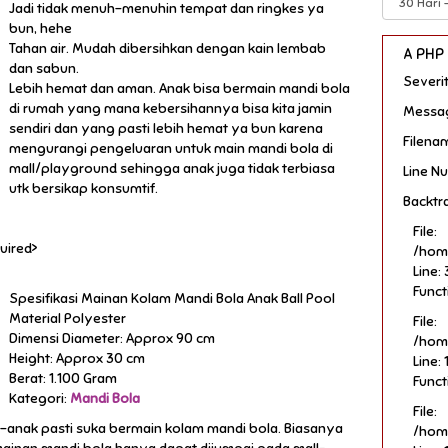
Jadi tidak menuh-menuhin tempat dan ringkes ya
bun, hehe
Tahan air. Mudah dibersihkan dengan kain lembab
A PHP 
dan sabun.
Severit
Lebih hemat dan aman. Anak bisa bermain mandi bola
di rumah yang mana kebersihannya bisa kita jamin
Messag
sendiri dan yang pasti lebih hemat ya bun karena
Filena
mengurangi pengeluaran untuk main mandi bola di
mall/playground sehingga anak juga tidak terbiasa
Line N
utk bersikap konsumtif.
Backtr
File:
uired>
/hom
Line:
Funct
Spesifikasi Mainan Kolam Mandi Bola Anak Ball Pool
Material Polyester
File:
Dimensi Diameter: Approx 90 cm
/hom
Height: Approx 30 cm
Line: 
Berat: 1.100 Gram
Funct
Kategori:
Mandi Bola
File:
-anak pasti suka bermain kolam mandi bola. Biasanya
/hom