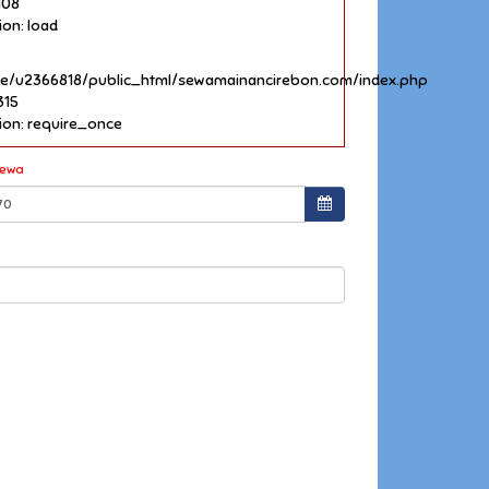
108
ion: load
e/u2366818/public_html/sewamainancirebon.com/index.php
315
ion: require_once
Sewa