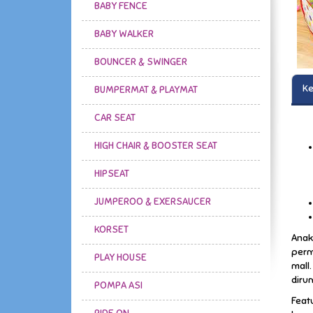
BABY FENCE
BABY WALKER
BOUNCER & SWINGER
Ke
BUMPERMAT & PLAYMAT
CAR SEAT
HIGH CHAIR & BOOSTER SEAT
HIPSEAT
JUMPEROO & EXERSAUCER
KORSET
Anak
perm
PLAY HOUSE
mall
diru
POMPA ASI
Feat